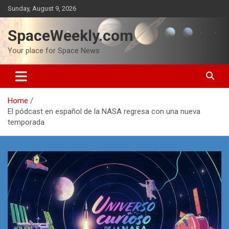
Skip
Sunday, August 9, 2026
to
content
SpaceWeekly.com
Your place for Space News
Home
El pódcast en español de la NASA regresa con una nueva
temporada