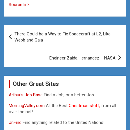
Source link
Post
There Could be a Way to Fix Spacecraft at L2, Like
navigation
Webb and Gaia
Engineer Zaida Hernandez – NASA
Other Great Sites
Arthur’s Job Base
Find a Job, or a better Job.
MorningValley.com
All the Best
Christmas stuff,
from all
over the net!
UnFind
Find anything related to the United Nations!